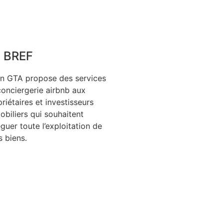
 BREF
n GTA propose des services
conciergerie airbnb aux
riétaires et investisseurs
biliers qui souhaitent
guer toute l’exploitation de
s biens.
r
macom.immo