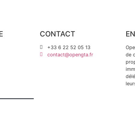
E
CONTACT
EN
+33 6 22 52 05 13
Ope
contact@opengta.fr
de 
prop
immo
délé
leur
Mentions légales & CGV
I Fait avec ❤ pa