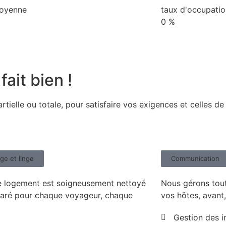
oyenne
taux d'occupatio
0
%
fait bien !
ielle ou totale, pour satisfaire vos exigences et celles d
e et linge
Communication​
 logement est soigneusement nettoyé
Nous gérons tou
paré pour chaque voyageur, chaque
vos hôtes, avant,
Gestion des i