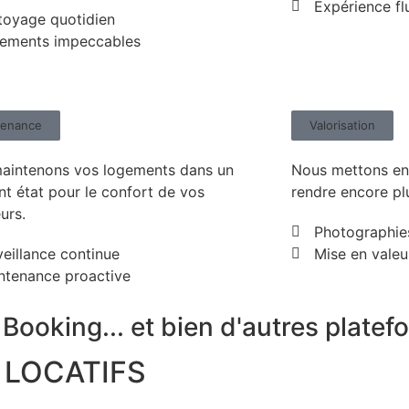
Expérience fl
toyage quotidien
ements impeccables
enance​
Valorisation
aintenons vos logements dans un
Nous mettons en 
nt état pour le confort de vos
rendre encore pl
urs.
Photographies
veillance continue
Mise en valeu
ntenance proactive
Booking... et bien d'autres plate
LOCATIFS​