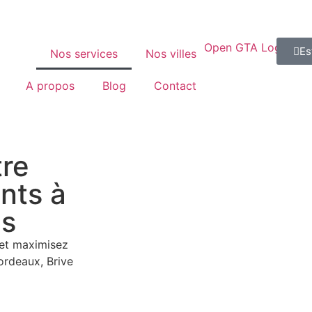
Es
Nos services
Nos villes
A propos
Blog
Contact
tre
nts à
es
 et maximisez
ordeaux, Brive