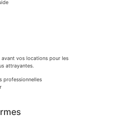
uide
avant vos locations pour les
us attrayantes.
 professionnelles
r
formes